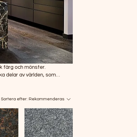
ika delar av världen, som
Bänkskivor i granit är
egelbundet och korrekt
Sortera efter:
Rekommenderas