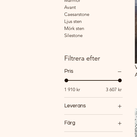
Marmor
Avant
Caesarstone
Ljus sten
Mörk sten
Silestone
Filtrera efter
Vad 
Pris
1 910 kr
3 607 kr
Leverans
Leverans 10 - 14 dagar
Färg
Ljus sten