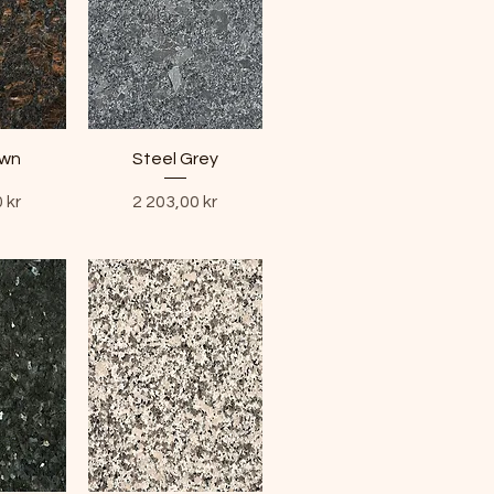
own
Steel Grey
Pris
 kr
2 203,00 kr