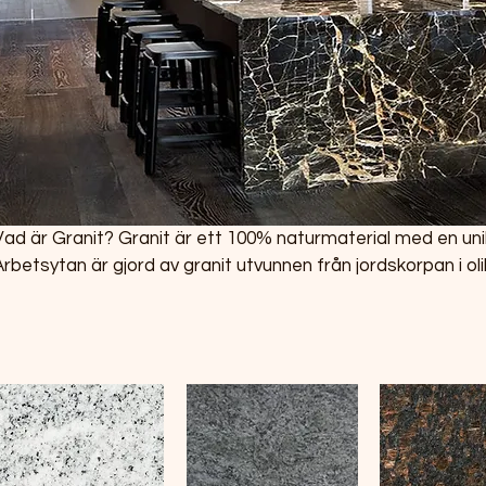
är Granit? Granit är ett 100% naturmaterial med en unik färg och mönster.
Arbetsytan är gjord av granit utvunnen från jordskorpan i ol
skärs till lämplig storlek och vars kanter och yta bearbetas. 
slitstarka, värmebeständiga och håller väldigt länge med r
underhåll.