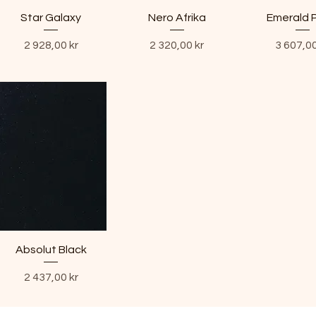
Star Galaxy
Nero Afrika
Emerald 
Pris
Pris
Pris
2 928,00 kr
2 320,00 kr
3 607,00
Absolut Black
Pris
2 437,00 kr