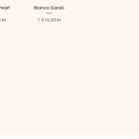
Pearl
Bianco Sardo
Pris
 kr
1 910,00 kr