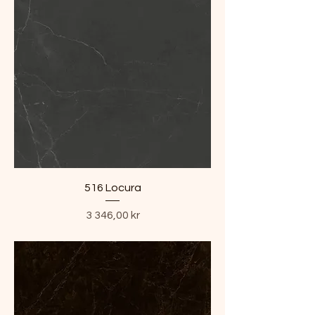
516 Locura
Pris
3 346,00 kr