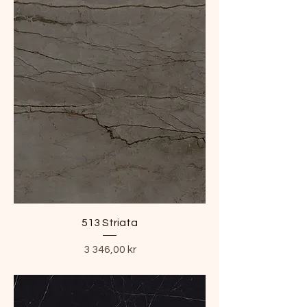
513 Striata
Pris
3 346,00 kr