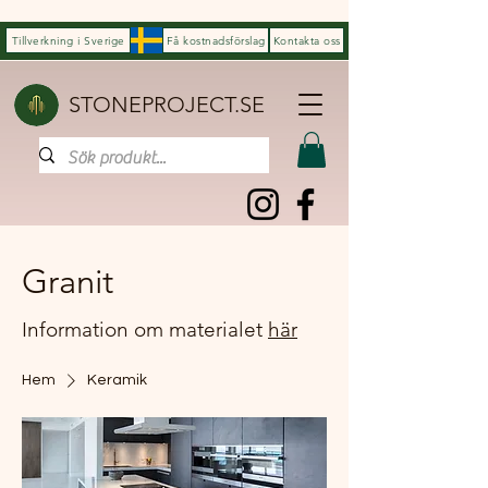
Tillverkning i Sverige
Få kostnadsförslag
Kontakta oss
STONEPROJECT.SE
Granit
Information om materialet
här
Hem
Keramik