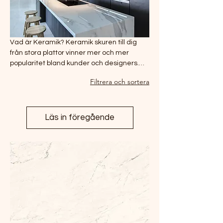
Vad är Keramik? Keramik skuren till dig
från stora plattor vinner mer och mer
popularitet bland kunder och designers.
Fördelen med keramik är mycket hög
Filtrera och sortera
värmebeständighet, vikt och vacker
design. Det är mycket bra att göra
bakgrundsväggar från keramiska brädor,
att använda dem för möbeldesign, för
Läs in föregående
jämfört med andra material är keramik
lättare i vikt.