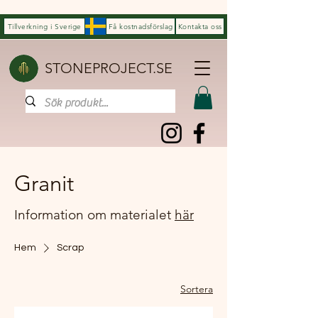
Tillverkning i Sverige
Få kostnadsförslag
Kontakta oss
STONEPROJECT.SE
Granit
Information om materialet
här
Hem
Scrap
Sortera