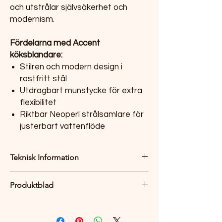
och utstrålar självsäkerhet och
modernism.
Fördelarna med Accent
köksblandare:
Stilren och modern design i
rostfritt stål
Utdragbart munstycke för extra
flexibilitet
Riktbar Neoperl strålsamlare för
justerbart vattenflöde
Teknisk Information
Håltagning: 35 mm
Produktblad
Vridbar: 360° eller 0°
Material: Rostfritt stål
Produktblad
Utdragbart med riktbar Neoperl
strålsamlare