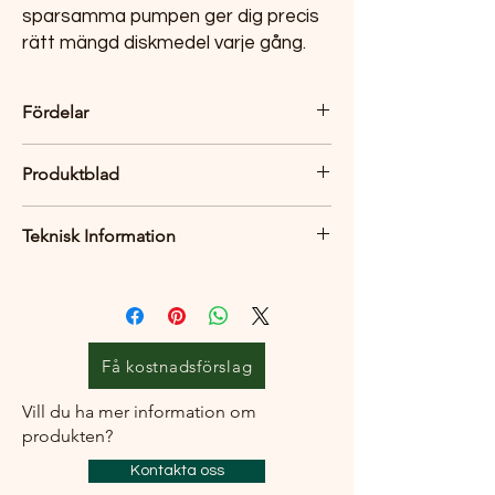
sparsamma pumpen ger dig precis
rätt mängd diskmedel varje gång.
Fördelar
Diskmedelspump i rostfritt stål som
Produktblad
matchar blandaren
Modern design i skandinavisk tappning
Produktblad
Genomarbetade och hållbara detaljer
Teknisk Information
Enkel påfyllning ovanför bänkytan
Sparsam pump
Håltagning: 26 mm
Finns i flera färgval för att passa din
Justerbar 0-40 mm
köksinredning
Volym: 300 ml
Lätt att rengöra
Få kostnadsförslag
Vill du ha mer information om
produkten?
Kontakta oss