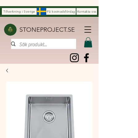
Tillverkning i Sverige
Få kostnadsförslag
Kontakta oss
STONEPROJECT.SE