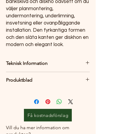
bänkskiva och diskho oavsett om du
väljer planmontering,
undermontering, underlimning,
insvetsning eller ovanpåliggande
installation. Den fyrkantiga formen
och den släta kanten ger diskhon en
modern och elegant look.
Teknisk Information
Yttermått: 380 x 440 mm
Produktblad
Innermått: 340 x 400 mm
Djup: 160 mm
Produktblad
Invändig hörnradie: 10 mm
Materialtjocklek: 1,2 mm
Se mer information på produkbladet eller
Nordic Techs
hemsida
Få kostnadsförslag
Vill du ha mer information om