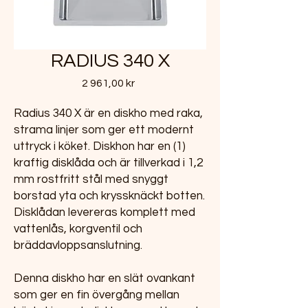
RADIUS 340 X
Pris
2 961,00 kr
Radius 340 X är en diskho med raka,
strama linjer som ger ett modernt
uttryck i köket. Diskhon har en (1)
kraftig disklåda och är tillverkad i 1,2
mm rostfritt stål med snyggt
borstad yta och kryssknäckt botten.
Disklådan levereras komplett med
vattenlås, korgventil och
bräddavloppsanslutning.
Denna diskho har en slät ovankant
som ger en fin övergång mellan