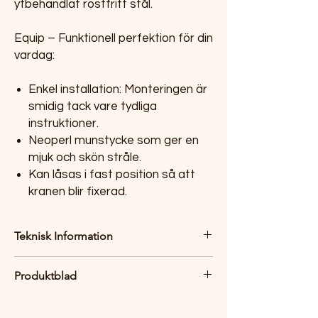
ytbehandlat rostfritt stål.
Equip – Funktionell perfektion för din
vardag:
Enkel installation: Monteringen är
smidig tack vare tydliga
instruktioner.
Neoperl munstycke som ger en
mjuk och skön stråle.
Kan låsas i fast position så att
kranen blir fixerad.
Teknisk Information
Håltagning: 35 mm
Produktblad
Vridbar: 360° eller 0°
Material: Rostfritt stål
Produktblad
Utdragbart med riktbar Neoperl