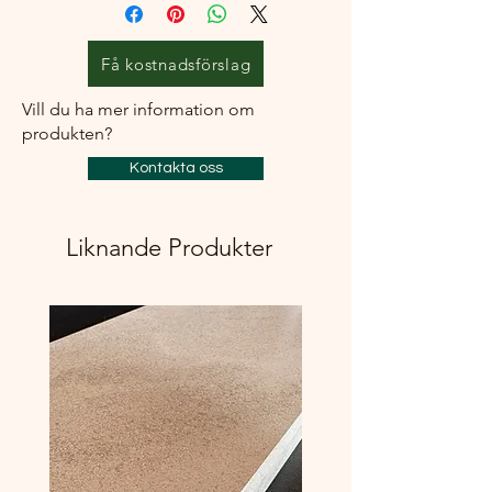
strålsamlare
Rekommenderad håltagning i
bänkskiva: 80 mm från
Få kostnadsförslag
vägg/stänkskydd till centrum av hålet.
Vi rekommenderar att blandaren
Vill du ha mer information om
behandlas med Clean and Shiny – vårt
produkten?
rengöringsmedel för rostfritt stål direkt
Kontakta oss
efter installation så att fingeravtryck, kalk,
fett och andra orenheter inte får fäste.
Rengöringen bör upprepas var tredje
månad.
Liknande Produkter
Undvik att rengöra med material eller
rengöringsmedel som har slipande effekt.
I kalkrika områden rekommenderas att
regelbundet avlägsna kalk från
strålsamlaren med fingret. För ordentlig
kalkrengöring: Ta loss strålsamlaren och
lägg i varmt vatten tillsammans med en
fjärdedels mängd hushållsättika (max
12%) i 10 minuter- 2 timmar (beroende på
kalkmängd). Skölj sedan av den i rent