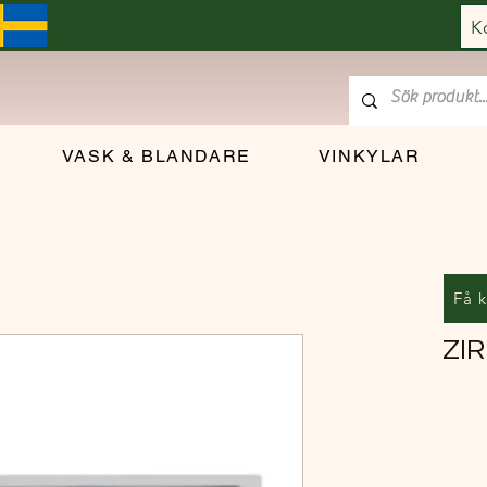
K
VASK & BLANDARE
VINKYLAR
Få k
ZI