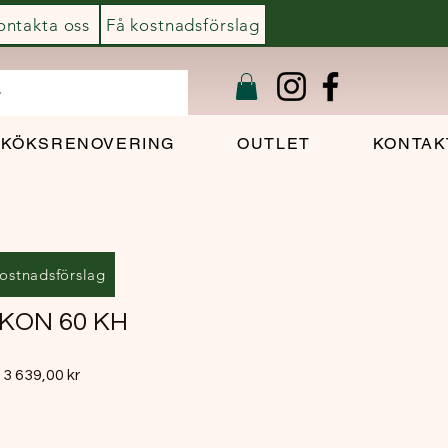
ontakta oss
Få kostnadsförslag
KÖKSRENOVERING
OUTLET
KONTAK
ostnadsförslag
RKON 60 KH
Pris
3 639,00 kr