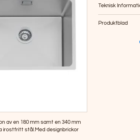
Teknisk Informat
Yttermått: 585 x
Produktblad
Innermått: 180+3
Djup: 200 mm
Produktblad
Invändig hörnrad
Materialtjocklek:
Se mer information p
hemsida
tion av en 180 mm samt en 340 mm
 irostfritt stål.Med designbrickor