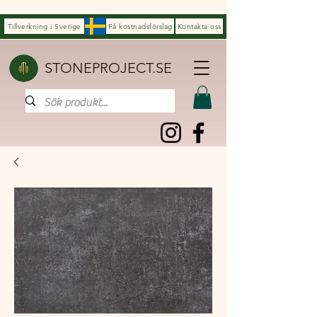
Tillverkning i Sverige
Få kostnadsförslag
Kontakta oss
STONEPROJECT.SE