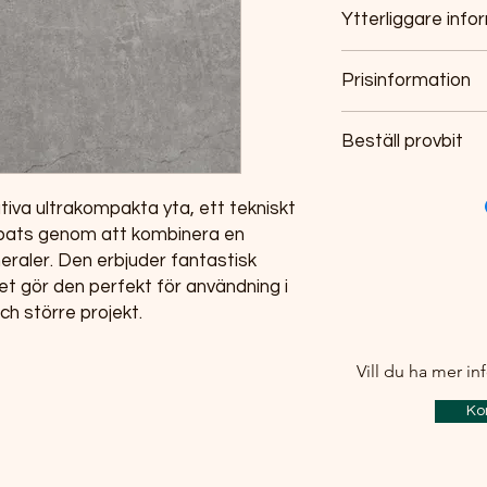
Ytterliggare info
Skivstorlek:3200
Prisinformation
Ytbehandling:Mat
Tjocklek:20 mm
Priset är ett exempe
Leverans 10 - 14
Beställ provbit
bänkskiva, 600mm br
För info se Dektons
h
framkant
En provbit som skicka
iva ultrakompakta yta, ett tekniskt
En deposition tas ut
pats genom att kombinera en
av biten eller bestäl
eraler. Den erbjuder fantastisk
et gör den perfekt för användning i
Beställ dina provbit
h större projekt.
Vill du ha mer i
Ko