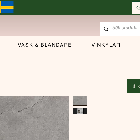
K
VASK & BLANDARE
VINKYLAR
Få k