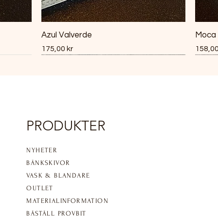
Azul Valverde
Moca
Pris
Pris
175,00 kr
158,00
PRODUKTER
NYHETER
BÄNKSKIVOR
VASK & BLANDARE
OUTLET
MATERIALINFORMATION​
BÄSTÄLL PROVBIT