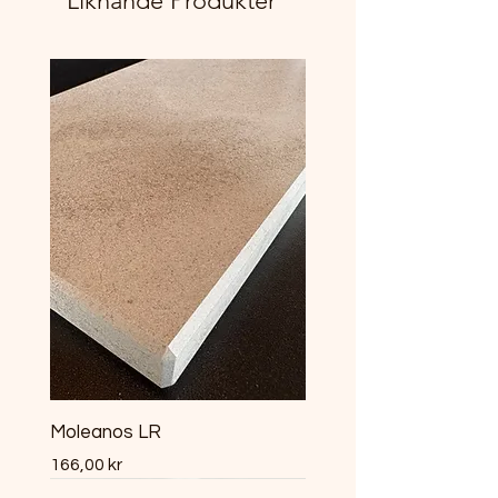
Liknande Produkter
Moleanos LR
Pris
166,00 kr