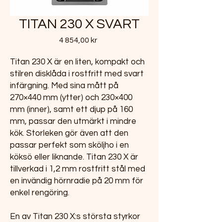
TITAN 230 X SVART
Pris
4 854,00 kr
Titan 230 X är en liten, kompakt och
stilren disklåda i rostfritt med svart
infärgning. Med sina mått på
270×440 mm (ytter) och 230×400
mm (inner), samt ett djup på 160
mm, passar den utmärkt i mindre
kök. Storleken gör även att den
passar perfekt som sköljho i en
köksö eller liknande. Titan 230 X är
tillverkad i 1,2 mm rostfritt stål med
en invändig hörnradie på 20 mm för
enkel rengöring.
En av Titan 230 X:s största styrkor