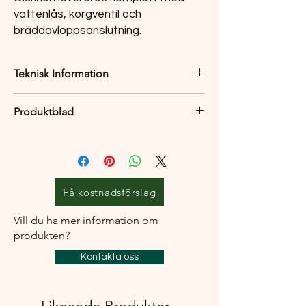
vattenlås, korgventil och
bräddavloppsanslutning.
Teknisk Information
Yttermått: 270 x 440 mm
Produktblad
Innermått: 230 x 400 mm
Djup: 160 mm
Produktblad
Invändig hörnradie: 20 mm
Materialtjocklek: 1,2 mm
Se mer information på produkbladet eller
Nordic Techs
hemsida
Få kostnadsförslag
Vill du ha mer information om
produkten?
Kontakta oss