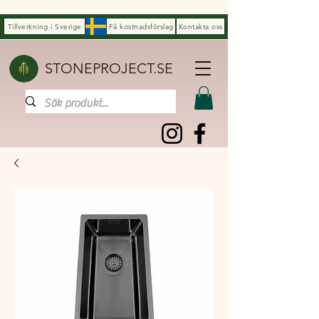
Tillverkning i Sverige
Få kostnadsförslag
Kontakta oss
STONEPROJECT.SE